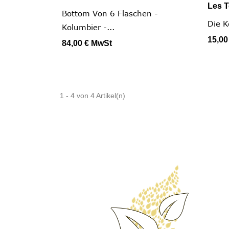
Les T

Schnellansicht
Bottom Von 6 Flaschen -
Die K
Kolumbier -...
15,00
84,00 €
MwSt
1 - 4 von 4 Artikel(n)