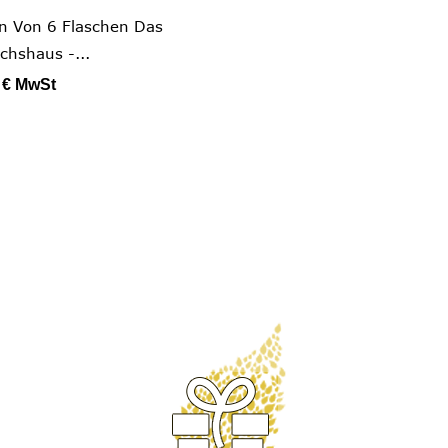

Schnellansicht
n Von 6 Flaschen Das
hshaus -...
 €
MwSt