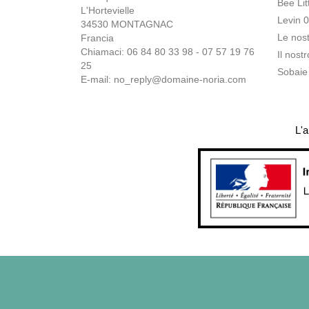
Bee Lit
L'Hortevielle
Levin 
34530 MONTAGNAC
Le nost
Francia
Chiamaci: 06 84 80 33 98 - 07 57 19 76
Il nostr
25
Sobaie
E-mail:
no_reply@domaine-noria.com
L'a