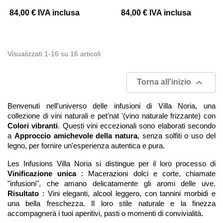
84,00 €
IVA inclusa
84,00 €
IVA inclusa
Visualizzati 1-16 su 16 articoli

Torna all'inizio
Benvenuti nell'universo delle infusioni di Villa Noria, una
collezione di vini naturali e pet'nat '(vino naturale frizzante) con
Colori vibranti
. Questi vini eccezionali sono elaborati secondo
a
Approccio amichevole della natura
, senza solfiti o uso del
legno, per fornire un'esperienza autentica e pura.
Les Infusions Villa Noria si distingue per il loro processo di
Vinificazione unica
: Macerazioni dolci e corte, chiamate
"infusioni", che amano delicatamente gli aromi delle uve.
Risultato
: Vini eleganti, alcool leggero, con tannini morbidi e
una bella freschezza. Il loro stile naturale e la finezza
accompagnerà i tuoi aperitivi, pasti o momenti di convivialità.