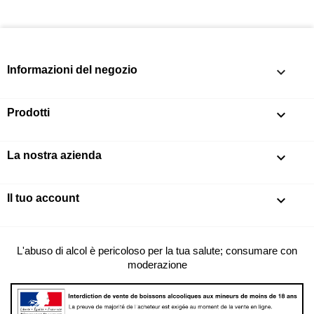
Informazioni del negozio
keyboard_arrow_down
Prodotti

La nostra azienda

Il tuo account

L'abuso di alcol è pericoloso per la tua salute; consumare con
moderazione