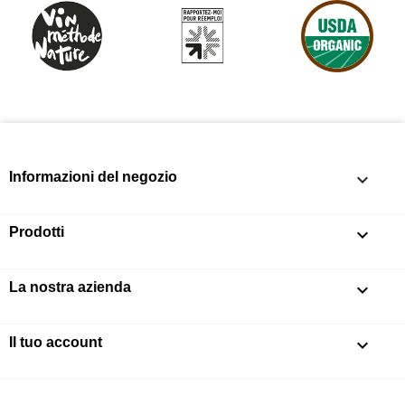
Informazioni del negozio
keyboard_arrow_down
Prodotti

La nostra azienda

Il tuo account
