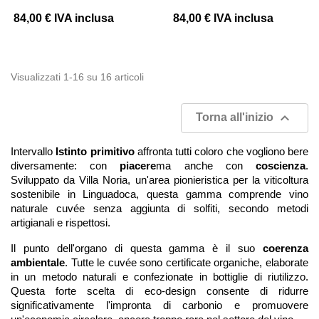
84,00 €
IVA inclusa
84,00 €
IVA inclusa
Visualizzati 1-16 su 16 articoli

Torna all'inizio
Intervallo
Istinto primitivo
affronta tutti coloro che vogliono bere
diversamente: con
piacere
ma anche con
coscienza
.
Sviluppato da Villa Noria, un'area pionieristica per la viticoltura
sostenibile in Linguadoca, questa gamma comprende vino
naturale cuvée senza aggiunta di solfiti, secondo metodi
artigianali e rispettosi.
Il punto dell'organo di questa gamma è il suo
coerenza
ambientale
. Tutte le cuvée sono certificate organiche, elaborate
in un metodo naturali e confezionate in bottiglie di riutilizzo.
Questa forte scelta di eco-design consente di ridurre
significativamente l'impronta di carbonio e promuovere