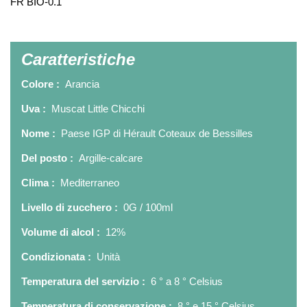
FR BIO-0.1
Caratteristiche
Colore :
Arancia
Uva :
Muscat Little Chicchi
Nome :
Paese IGP di Hérault Coteaux de Bessilles
Del posto :
Argille-calcare
Clima :
Mediterraneo
Livello di zucchero :
0G / 100ml
Volume di alcol :
12%
Condizionata :
Unità
Temperatura del servizio :
6 ° a 8 ° Celsius
Temperatura di conservazione :
8 ° e 15 ° Celsius