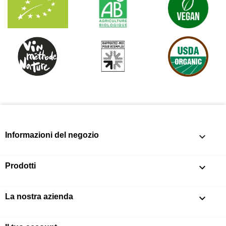
Informazioni del negozio
keyboard_arrow_down
Prodotti

La nostra azienda
