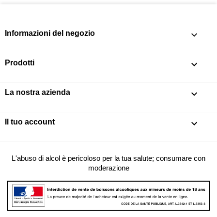
Informazioni del negozio
keyboard_arrow_down
Prodotti

La nostra azienda

Il tuo account

L'abuso di alcol è pericoloso per la tua salute; consumare con
moderazione