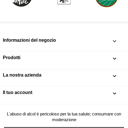
Informazioni del negozio
keyboard_arrow_down
Prodotti

La nostra azienda

Il tuo account

L'abuso di alcol è pericoloso per la tua salute; consumare con
moderazione