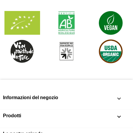
Informazioni del negozio
keyboard_arrow_down
Prodotti
