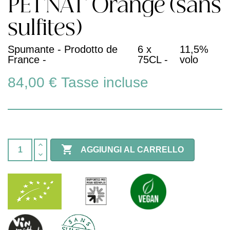
PET'NAT' Orange (sans
sulfites)
Spumante - Prodotto de
6 x
11,5%
France -
75CL -
volo
84,00 €
Tasse incluse

AGGIUNGI AL CARRELLO