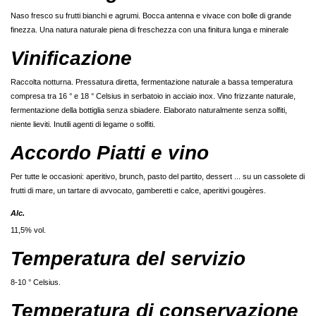
Naso fresco su frutti bianchi e agrumi. Bocca antenna e vivace con bolle di grande
finezza. Una natura naturale piena di freschezza con una finitura lunga e minerale
Vinificazione
Raccolta notturna. Pressatura diretta, fermentazione naturale a bassa temperatura
compresa tra 16 ° e 18 ° Celsius in serbatoio in acciaio inox. Vino frizzante naturale,
fermentazione della bottiglia senza sbiadere. Elaborato naturalmente senza solfiti,
niente lieviti. Inutili agenti di legame o solfiti.
Accordo Piatti e vino
Per tutte le occasioni: aperitivo, brunch, pasto del partito, dessert ... su un cassolete di
frutti di mare, un tartare di avvocato, gamberetti e calce, aperitivi gougères.
Alc.
11,5% vol.
Temperatura del servizio
8-10 ° Celsius.
Temperatura di conservazione