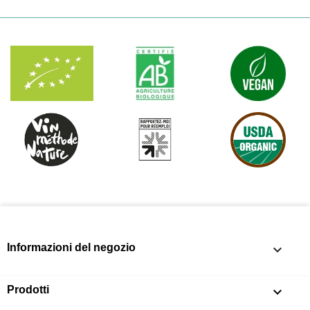
Informazioni del negozio
keyboard_arrow_down
Prodotti
