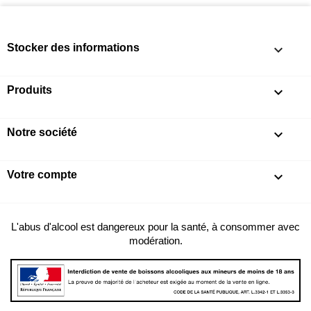
Stocker des informations
keyboard_arrow_down
Produits

Notre société

Votre compte

L'abus d'alcool est dangereux pour la santé, à consommer avec
modération.