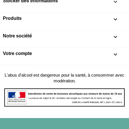
Stocker des informations
keyboard_arrow_down
Produits

Notre société

Votre compte

L'abus d'alcool est dangereux pour la santé, à consommer avec
modération.