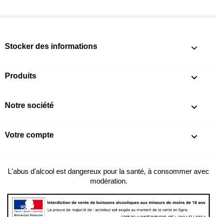
Stocker des informations
keyboard_arrow_down
Produits

Notre société

Votre compte

L'abus d'alcool est dangereux pour la santé, à consommer avec
modération.