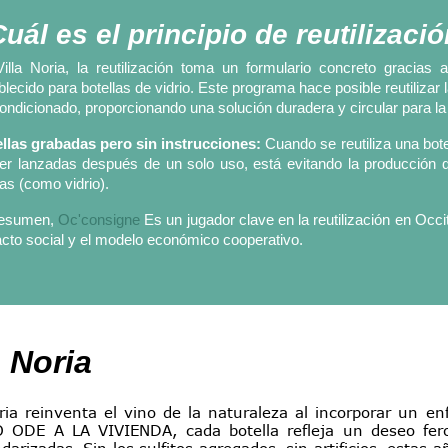
uál es el principio de reutilizaci
illa Noria, la reutilización toma un formulario concreto graci
blecido para botellas de vidrio. Este programa hace posible reutiliza
ondicionado, proporcionando una solución duradera y circular para la 
llas grabadas pero sin instrucciones:
Cuando se reutiliza una bote
er lanzadas después de un solo uso, está evitando la producción 
as (como vidrio).
resumen,
Oc'consigne
Es un jugador clave en la reutilización en Occ
cto social y el modelo económico cooperativo.
a Noria
ria reinventa el vino de la naturaleza al incorporar un en
ODE A LA VIVIENDA, cada botella refleja un deseo fer
arizadas. Sin los sulfitos agregados, sin artificios, estas 