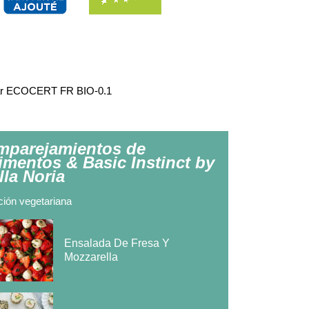
é par ECOCERT FR BIO-0.1
mparejamientos de
limentos & Basic Instinct by
lla Noria
ión vegetariana
Ensalada De Fresa Y
Mozzarella