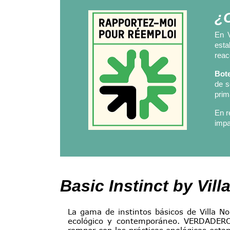
¿C
En V
esta
reac
Bote
de s
prim
En 
impa
Basic Instinct by Vill
La gama de instintos básicos de Villa No
ecológico y contemporáneo. VERDADERO 
romper con las prácticas enológicas estand