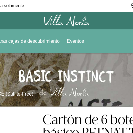
ia solamente
ras cajas de descubrimiento
Eventos
É (Sulfite-Free)
Cartón de 6 botel