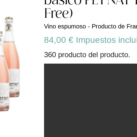
básico PET'NAT '
Free)
Vino espumoso - Producto de Fran
84,00 €
Impuestos inclu
360 producto del producto.