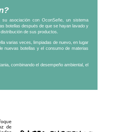
ón?
as a su asociación con OconSeñe, un sistema
r las botellas después de que se hayan lavado y
distribución de sus productos.
lla varias veces, limpiadas de nuevo, en lugar
de nuevas botellas y el consumo de materias
itania, combinando el desempeño ambiental, el
foque
oz de
añadas