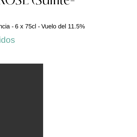
ROSÉ (Sulfite-
cia -
6 x 75cl -
Vuelo del 11.5%
idos