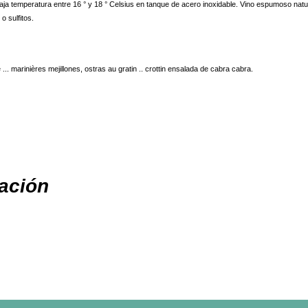
ja temperatura entre 16 ° y 18 ° Celsius en tanque de acero inoxidable. Vino espumoso natur
o sulfitos.
... marinières mejillones, ostras au gratin .. crottin ensalada de cabra cabra.
ación