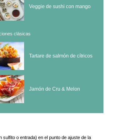
Veggie de sushi con mango
iones clásicas
Tartare de salmón de cítricos
Jamón de Cru & Melon
sulfito o entrada) en el punto de ajuste de la