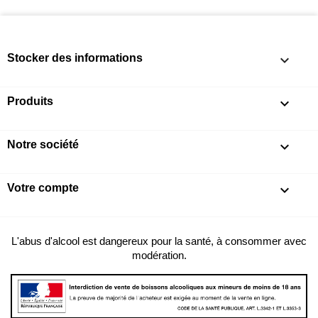
Stocker des informations
keyboard_arrow_down
Produits

Notre société

Votre compte

L'abus d'alcool est dangereux pour la santé, à consommer avec
modération.