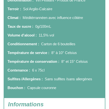
Dénomination :
Vin Pétillant - Produit de France
Terroir :
Sol Argilo-Calcaire
Climat :
Méditérrannéen avec influence côtiére
Taux de sucre :
0g/100mL
Volume d'alcool :
11,5% vol
Conditionnement :
Carton de 6 bouteilles
Température de service :
8° à 10° Celsius
Température de conservation :
8° et 15° Celsius
Contenance :
6 x 75cl
Sulfites /Allergènes :
Sans sulfites /sans allergènes
Bouchon :
Capsule couronne
Informations