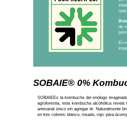
esta
reac
Bote
de s
prim
En 
impa
SOBAIE® 0% Kombuc
SOBAIEEs la kombucha del enólogo imaginada po
agroforestia, esta kombucha alcohólica revela 
artesanal único sin agregar té. Naturalmente b
en tres colores: blanco, rosado, rojo: para aco