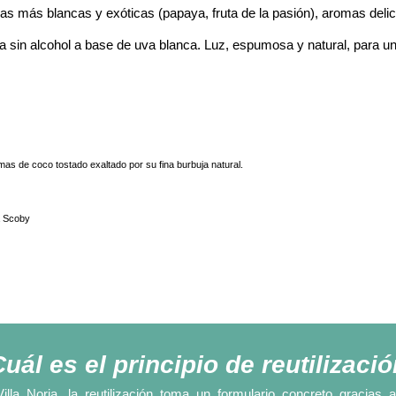
icas más blancas y exóticas (papaya, fruta de la pasión), aromas deli
in alcohol a base de uva blanca. Luz, espumosa y natural, para un
omas de coco tostado exaltado por su fina burbuja natural.
a Scoby
uál es el principio de reutilizaci
illa Noria, la reutilización toma un formulario concreto graci