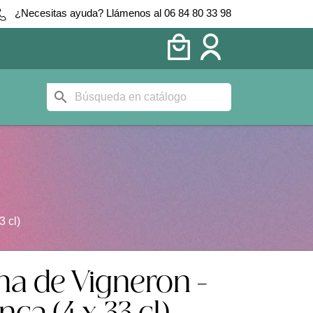
¿Necesitas ayuda? Llámenos al 06 84 80 33 98
search
 cl)
a de Vigneron -