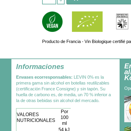
Producto de Francia - Vin Biologique certifi
E
Informaciones
a
K
Envases ecorresponsables:
LEVIN 0% es la
primera gama sin alcohol en botellas reutilizables
Opc
(certificación France Consigne) y sin tapón. Su
huella de carbono es, de media, un 70 % inferior a
la de otras bebidas sin alcohol del mercado.
Por
VALORES
100
NUTRICIONALES
ml
54 kJ