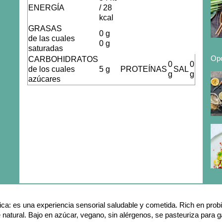
ENERGÍA
/ 28
kcal
GRASAS
0 g
de las cuales
0 g
saturadas
Opc
CARBOHIDRATOS
0
0
de los cuales
5 g
PROTEÍNAS
SAL
g
g
s
azúcares
 es una experiencia sensorial saludable y cometida. Rich en probió
natural. Bajo en azúcar, vegano, sin alérgenos, se pasteuriza para ga