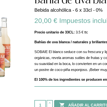
Bahía de uva blan
Bebida alcohólica -
6 x 33cl -
0%
20,00 €
Impuestos inclu
Precio unitario de 33CL:
3.5 € ttc
Bahías de uva blanca / naturales y brillante
SOBAIE El blanco seduce con su frescura y lig
orgánicas, revela aromas sutiles de frutas y co
su suavidad en la boca, lo convierten en un 
un postre de coco-piña esponjoso. ¡Beber muy
El 100% de los ingredientes se producen en 

AÑADIR AL CARRIT