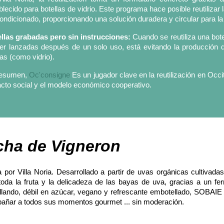
blecido para botellas de vidrio. Este programa hace posible reutiliza
ondicionado, proporcionando una solución duradera y circular para la 
llas grabadas pero sin instrucciones:
Cuando se reutiliza una bote
er lanzadas después de un solo uso, está evitando la producción 
as (como vidrio).
resumen,
Oc'consigne
Es un jugador clave en la reutilización en Occ
cto social y el modelo económico cooperativo.
ha de Vigneron
r Villa Noria. Desarrollado a partir de uvas orgánicas cultivadas
toda la fruta y la delicadeza de las bayas de uva, gracias a un fe
rillando, débil en azúcar, vegano y refrescante embotellado, SOBAIE
mpañar a todos sus momentos gourmet ... sin moderación.