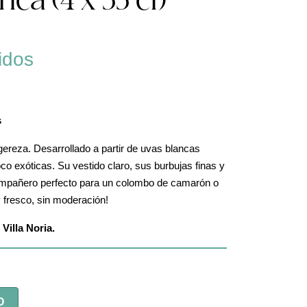
ca (4 x 33 cl)
idos
s
ereza. Desarrollado a partir de uvas blancas
co exóticas. Su vestido claro, sus burbujas finas y
compañero perfecto para un colombo de camarón o
 fresco, sin moderación!
Villa Noria.
O