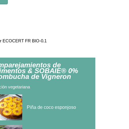
é par ECOCERT FR BIO-0.1
mparejamientos de
limentos & SOBAIE® 0%
ombucha de Vigneron
ión vegetariana
Piña de coco esponjoso