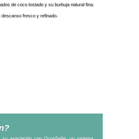
cados de coco tostado y su burbuja natural fina.
 descanso fresco y refinado.
ón?
as a su asociación con OconSeñe, un sistema