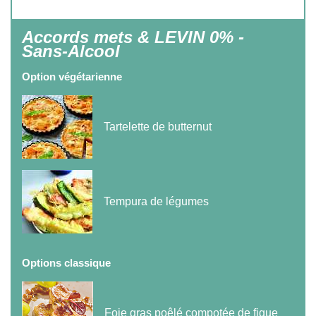
Accords mets & LEVIN 0% -
Sans-Alcool
Option végétarienne
Tartelette de butternut
Tempura de légumes
Options classique
Foie gras poêlé compotée de figue