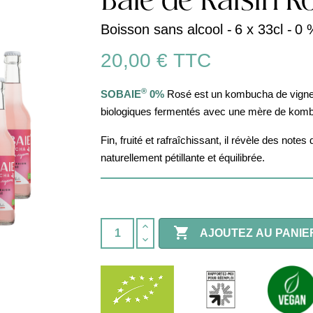
Baie de Raisin Ro
Boisson sans alcool -
6 x 33cl -
0 
20,00 €
TTC
®
SOBAIE
0%
Rosé est un kombucha de vigneron
biologiques fermentés avec une mère de ko
Fin, fruité et rafraîchissant, il révèle des not
naturellement pétillante et équilibrée.

AJOUTEZ AU PANIE