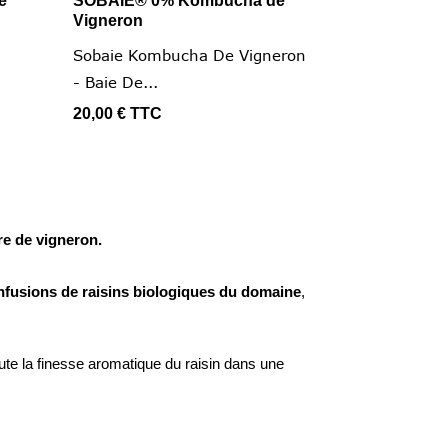
e
SOBAIE® 0% Kombucha de

Vus rapide
Vigneron
Sobaie Kombucha De Vigneron
- Baie De...
20,00 €
TTC
re de vigneron.
infusions de raisins biologiques du domaine
,
ute la finesse aromatique du raisin dans une