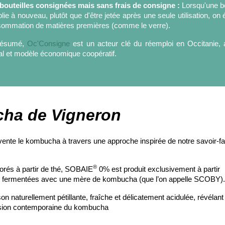
bouteilles consignées mais sans frais de consigne :
Lorsqu'une bou
lie à nouveau, plutôt que d'être jetée après une seule utilisation, on é
ommation de matières premières (comme le verre).
résumé,
Oc'Consigne
est un acteur clé du réemploi en Occitanie, 
al et modèle économique coopératif.
ha de Vigneron
vente le kombucha à travers une approche inspirée de notre savoir-fa
®
borés à partir de thé, SOBAIE
0% est produit exclusivement à partir
, fermentées avec une mère de kombucha (que l’on appelle SCOBY).
 naturellement pétillante, fraîche et délicatement acidulée, révélant
ession contemporaine du kombucha