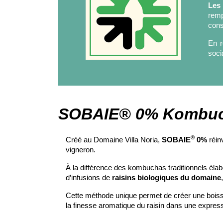
Les 
remp
cons
En 
soci
SOBAIE® 0% Kombuc
®
Créé au Domaine Villa Noria,
SOBAIE
0%
réin
vigneron.
À la différence des kombuchas traditionnels éla
d’infusions de
raisins biologiques du domaine
Cette méthode unique permet de créer une boisson
la finesse aromatique du raisin dans une expr