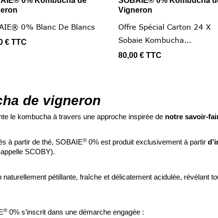
AIE® 0% Kombucha de
SOBAIE® 0% Kombucha d


Vus rapide
Vus rapide
neron
Vigneron
AIE® 0% Blanc De Blancs
Offre Spécial Carton 24 X
Sobaie Kombucha...
0 €
TTC
80,00 €
TTC
ha de vigneron
nte le kombucha à travers une approche inspirée de
notre savoir-fai
®
és à partir de thé, SOBAIE
0% est produit exclusivement à partir
d’
 appelle SCOBY).
turellement pétillante, fraîche et délicatement acidulée, révélant to
®
IE
0% s’inscrit dans une démarche engagée :