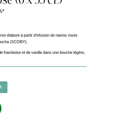
sé (6 x 33 cL)
%*
 élaboré à partir d’infusion de raisins rosés
mbucha (SCOBY).
es de framboise et de vanille dans une bouche légère,
R