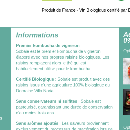
Produit de France - Vin Biologique certifié 
A
Informations
0
Premier kombucha de vigneron
Opt
Sobaie est le premier kombucha de vigneron
élaboré avec nos propres raisins biologiques. Les
raisins remplacent alors le thé qui est
habituellement utilisé pour le kombucha.
Certifié Biologique
: Sobaie est produit avec des
raisins issus d'une agricutlure 100% biologique du
Domaine Villa Noria.
Sans conservateurs ni sulfites
: Sobaie est
pasteurisé, garantissant une durée de conservation
d'au moins trois ans.
ès
Sans arômes ajoutés
: Les saveurs proviennent
Opt
exclusivement du processus de macération lors de