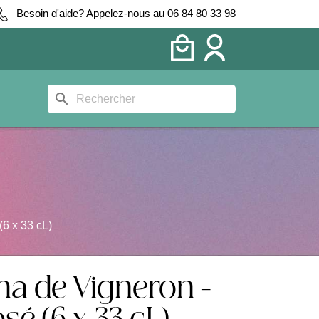
Besoin d'aide? Appelez-nous au 06 84 80 33 98
search
6 x 33 cL)
a de Vigneron -