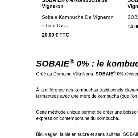
SOBAIE® 0% Kombucha de
SOB

Vus rapide
Vigneron
Vig
Sobaie Kombucha De Vigneron
SOB
- Baie De...
14,0
20,00 €
TTC
®
SOBAIE
0% : le kombuc
®
Créé au Domaine Villa Noria,
SOBAIE
0%
réinve
À la différence des kombuchas traditionnels élabor
fermentées avec une mère de kombucha (que l’on
Cette méthode unique permet de créer une boisson na
expression contemporaine du kombucha.
Bio, vegan, faible en sucre et sans sulfites, SOBA