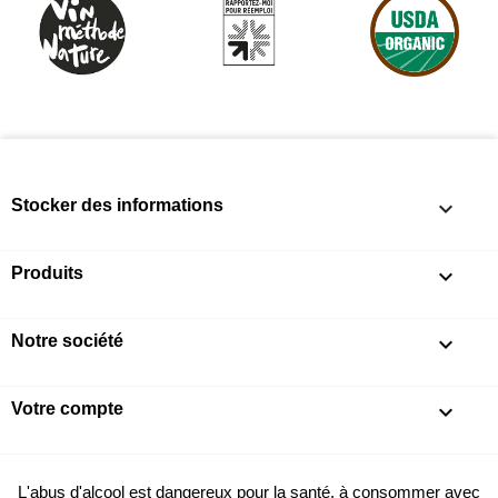
Stocker des informations
keyboard_arrow_down
Produits

Notre société

Votre compte

L'abus d'alcool est dangereux pour la santé, à consommer avec