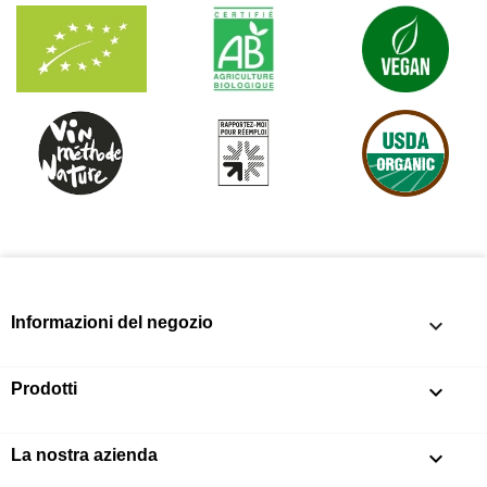
Informazioni del negozio
keyboard_arrow_down
Prodotti

La nostra azienda
