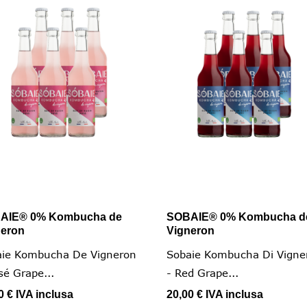
AIE® 0% Kombucha de
SOBAIE® 0% Kombucha d


Vista rapida
Vista rapida
neron
Vigneron
aie Kombucha De Vigneron
Sobaie Kombucha Di Vigne
sé Grape...
- Red Grape...
0 €
IVA inclusa
20,00 €
IVA inclusa