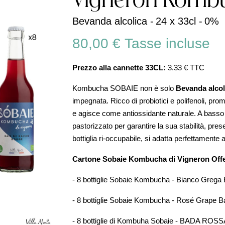
Vigneron Komb
Bevanda alcolica -
24 x 33cl -
0%
80,00 €
Tasse incluse
Prezzo alla cannette 33CL:
3.33 € TTC
Kombucha SOBAIE non è solo
Bevanda alcol
impegnata. Ricco di probiotici e polifenoli, pro
e agisce come antiossidante naturale. A basso
pastorizzato per garantire la sua stabilità, pres
bottiglia ri-occupabile, si adatta perfettamente
Cartone Sobaie Kombucha di Vigneron Offer
- 8 bottiglie Sobaie Kombucha - Bianco Grega
- 8 bottiglie Sobaie Kombucha - Rosé Grape B
- 8 bottiglie di Kombuha Sobaie - BADA RO