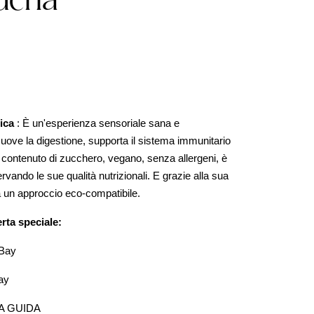
ucha
ica
: È un'esperienza sensoriale sana e
muove la digestione, supporta il sistema immunitario
 contenuto di zucchero, vegano, senza allergeni, è
ervando le sue qualità nutrizionali. E grazie alla sua
 a un approccio eco-compatibile.
ta speciale:
 Bay
ay
SSA GUIDA