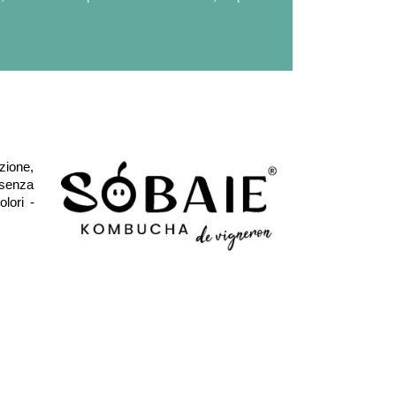
zione,
 senza
lori -