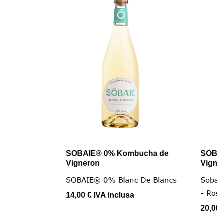
SOBAIE® 0% Kombucha de
SOB

Vista rapida
Vigneron
Vig
SOBAIE® 0% Blanc De Blancs
Sob
- Ro
14,00 €
IVA inclusa
20,0