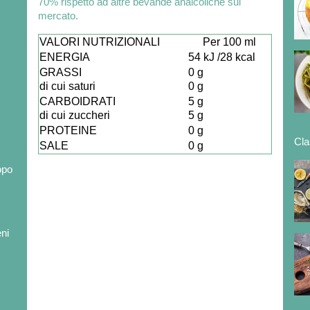
70% rispetto ad altre bevande analcoliche sul
mercato.
VALORI NUTRIZIONALI
Per 100 ml
ENERGIA
54 kJ /28 kcal
GRASSI
0 g
di cui saturi
0 g
CARBOIDRATI
5 g
di cui zuccheri
5 g
PROTEINE
0 g
Cla
SALE
0 g
opo
eni