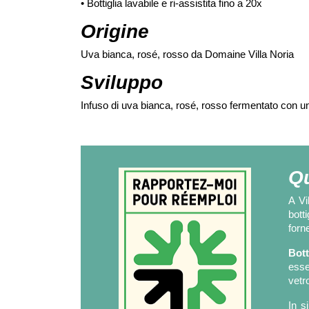
•
Bottiglia lavabile e ri-assistita fino a 20x
Origine
Uva bianca, rosé, rosso da Domaine Villa Noria
Sviluppo
Infuso di uva bianca, rosé, rosso fermentato con
Qu
A Vi
bott
forn
Bott
esse
vetro
In s