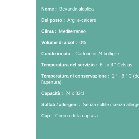
Nome :
Bevanda alcolica
Del posto :
Argille-calcare
Clima :
Mediterraneo
Volume di alcol :
0%
Condizionata :
Cartone di 24 bottiglie
Temperatura del servizio :
6 ° a 8 ° Celsius
Temperatura di conservazione :
2 ° - 8 ° C (d
l'apertura)
Capacità :
24 x 33cl
Sulfati / allergeni :
Senza solfite / senza allerg
Cap :
Corona della capsula