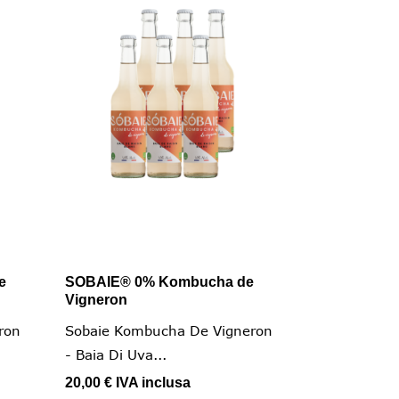
e
SOBAIE® 0% Kombucha de

Vista rapida
Vigneron
ron
Sobaie Kombucha De Vigneron
- Baia Di Uva...
20,00 €
IVA inclusa