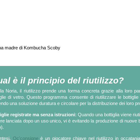
 una madre di Kombucha Scoby
al è il principio del riutilizzo?
lla Noria, il riutilizzo prende una forma concreta grazie alla loro
iglie di vetro. Questo programma consente di riutilizzare le bottigli
endo una soluzione duratura e circolare per la distribuzione dei loro pro
iglie registrate ma senza istruzioni:
Quando una bottiglia viene riutil
re lanciata dopo un uso unico, vi è evitando la produzione di nuove b
).
intesi,
Oc'consigne
è un giocatore chiave nel riutilizzo in occatani