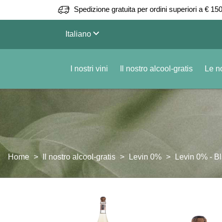
Spedizione gratuita per ordini superiori a € 150
keyboard_arrow_down
Italiano
I nostri vini
Il nostro alcool-gratis
Le no
Home
Il nostro alcool-gratis
Levin 0%
Levin 0% - Bl