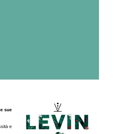
le sue
ssità e