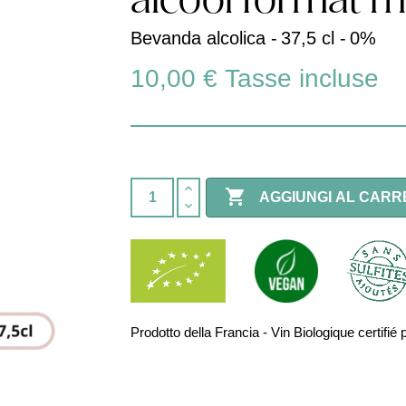
alcool format mi
Bevanda alcolica -
37,5 cl -
0%
10,00 €
Tasse incluse

AGGIUNGI AL CARR
Prodotto della Francia - Vin Biologique certi