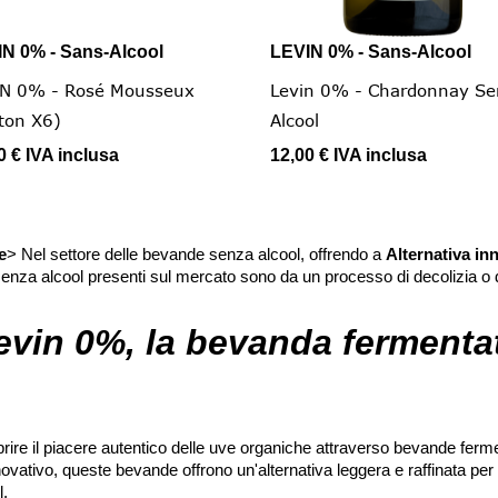
N 0% - Sans-Alcool
LEVIN 0% - Sans-Alcool


Vista rapida
Vista rapida
IN 0% - Rosé Mousseux
Levin 0% - Chardonnay Se
ton X6)
Alcool
0 €
IVA inclusa
12,00 €
IVA inclusa
e
> Nel settore delle bevande senza alcool, offrendo a
Alternativa in
 senza alcool presenti sul mercato sono da un processo di decolizia o 
evin 0%, la bevanda fermenta
prire il piacere autentico delle uve organiche attraverso bevande ferm
tivo, queste bevande offrono un'alternativa leggera e raffinata per 
l.