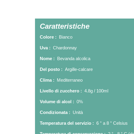
Caratteristiche
Colore :
Bianco
Uva :
Chardonnay
Nome :
Bevanda alcolica
Del posto :
Argille-calcare
Clima :
Mediterraneo
Livello di zucchero :
4.8g / 100ml
Volume di alcol :
0%
Condizionata :
Unità
Temperatura del servizio :
6 ° a 8 ° Celsius
Temperatura di conservazione :
2 ° - 8 ° C (d