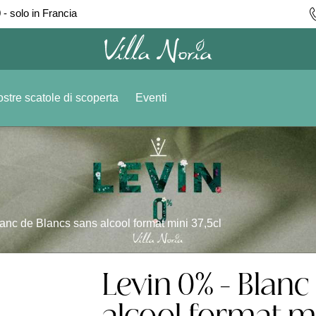
 - solo in Francia
stre scatole di scoperta
Eventi
anc de Blancs sans alcool format mini 37,5cl
Levin 0% - Blanc