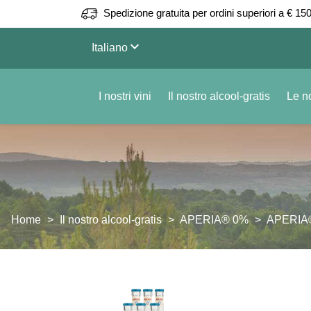
Spedizione gratuita per ordini superiori a € 150
keyboard_arrow_down
Italiano
I nostri vini
Il nostro alcool-gratis
Le no
Home
Il nostro alcool-gratis
APERIA® 0%
APERIA® 