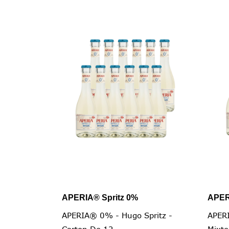
APERIA® Spritz 0%
APER

Vista rapida
APERIA® 0% - Hugo Spritz -
APER
Carton De 12...
Mixte