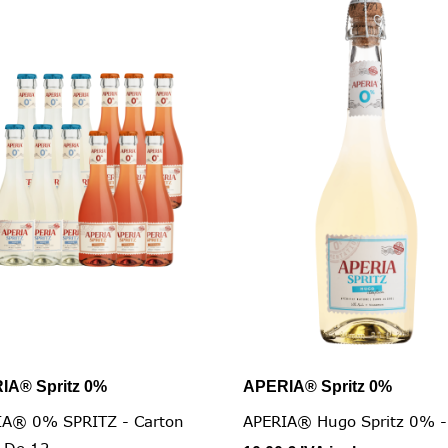
IA® Spritz 0%
APERIA® Spritz 0%


Vista rapida
Vista rapida
IA® 0% SPRITZ - Carton
APERIA® Hugo Spritz 0% -
 De 12...