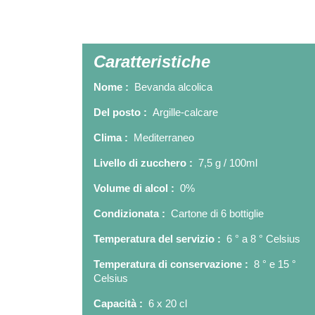
Caratteristiche
Nome :
Bevanda alcolica
Del posto :
Argille-calcare
Clima :
Mediterraneo
Livello di zucchero :
7,5 g / 100ml
Volume di alcol :
0%
Condizionata :
Cartone di 6 bottiglie
Temperatura del servizio :
6 ° a 8 ° Celsius
Temperatura di conservazione :
8 ° e 15 °
Celsius
Capacità :
6 x 20 cl