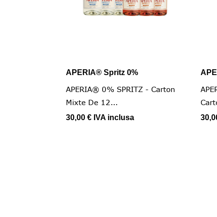
APERIA® Spritz 0%
APE

Vista rapida
APERIA® 0% SPRITZ - Carton
APER
Mixte De 12...
Cart
30,00 €
IVA inclusa
30,0