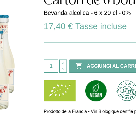
Carton de 6 bout
Bevanda alcolica -
6 x 20 cl -
0%
17,40 €
Tasse incluse

AGGIUNGI AL CARR
Prodotto della Francia - Vin Biologique certi