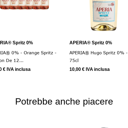
RIA® Spritz 0%
APERIA® Spritz 0%


Vista rapida
Vista rapida
IA® 0% - Orange Spritz -
APERIA® Hugo Spritz 0% -
on De 12...
75cl
0 €
IVA inclusa
10,00 €
IVA inclusa
Potrebbe anche piacere