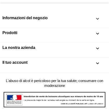
Informazioni del negozio
keyboard_arrow_down
Prodotti

La nostra azienda

Il tuo account

L'abuso di alcol è pericoloso per la tua salute; consumare con
moderazione