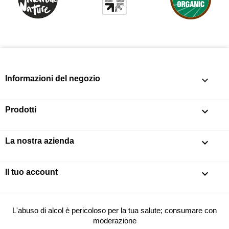
Informazioni del negozio
keyboard_arrow_down
Prodotti

La nostra azienda

Il tuo account

L'abuso di alcol è pericoloso per la tua salute; consumare con
moderazione