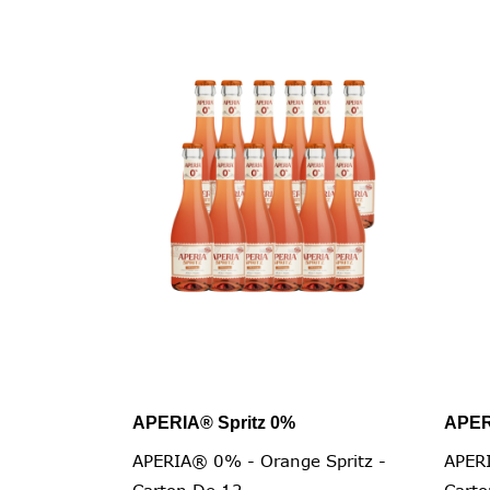
APERIA® Spritz 0%
APER

Vista rapida
APERIA® 0% - Orange Spritz -
APERI
Carton De 12...
Carto