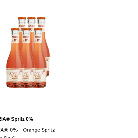
IA® Spritz 0%

Vista rapida
A® 0% - Orange Spritz -
n De 6...