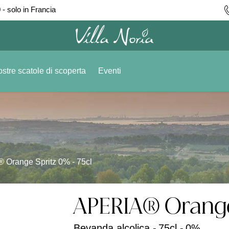
 - solo in Francia
stre scatole di scoperta
Eventi
Orange Spritz 0% - 75cl
APERIA® Orange 
Bevanda alcolica -
75cl -
0%