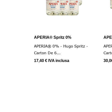
APERIA® Spritz 0%
APE

Vista rapida
APERIA® 0% - Hugo Spritz -
APER
Carton De 6...
Cart
17,40 €
IVA inclusa
30,0