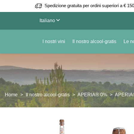
Spedizione gratuita per ordini superiori a € 150
keyboard_arrow_down
Italiano
I nostri vini
Il nostro alcool-gratis
Le no
Home
Il nostro alcool-gratis
APERIA® 0%
APERIA® 