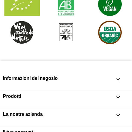
Informazioni del negozio
keyboard_arrow_down
Prodotti

La nostra azienda
