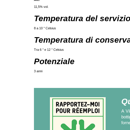
11,5% vol.
Temperatura del servizi
8 a 10 ° Celsius
Temperatura di conserv
Tra 6 ° e 12 ° Celsius
Potenziale
3 anni
Qu
A Vi
bott
forn