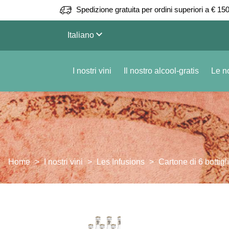
Spedizione gratuita per ordini superiori a € 150
keyboard_arrow_down
Italiano
I nostri vini
Il nostro alcool-gratis
Le no
Home
I nostri vini
Les Infusions
Cartone di 6 bottigl