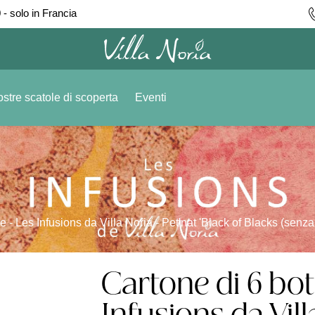
 - solo in Francia
stre scatole di scoperta
Eventi
ie - Les Infusions da Villa Noria - Pet'nat 'Black of Blacks (senza s
Cartone di 6 bott