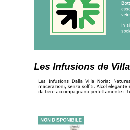
Bott
esse
vetro
In s
soci
Les Infusions de Vill
Les Infusions Dalla Villa Noria: Natur
macerazioni, senza solfiti. Alcol elegante e
da bere accompagnano perfettamente il tuo
NON DISPONIBILE