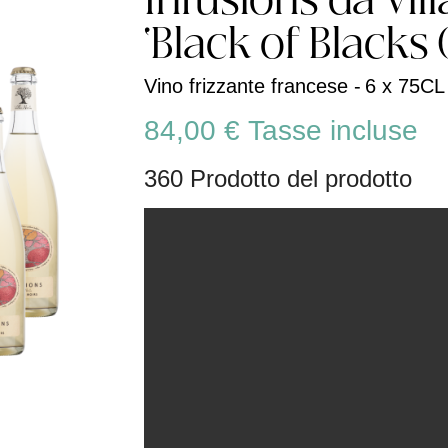
Infusions da Vill
'Black of Blacks (
Vino frizzante francese -
6 x 75CL 
84,00 €
Tasse incluse
360 Prodotto del prodotto