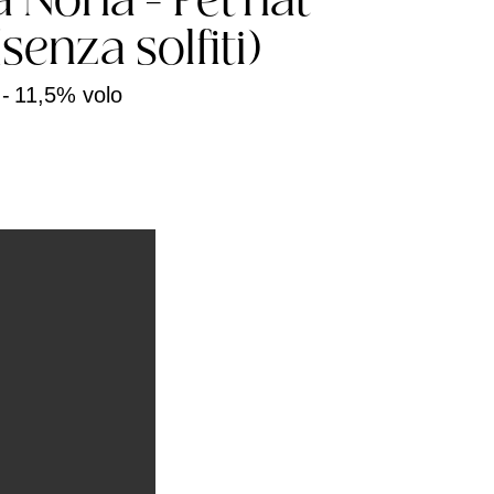
a Noria - Pet'nat
senza solfiti)
-
11,5% volo