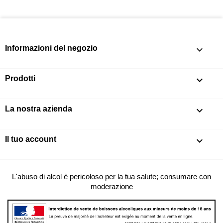
Informazioni del negozio
keyboard_arrow_down
Prodotti

La nostra azienda

Il tuo account

L'abuso di alcol è pericoloso per la tua salute; consumare con
moderazione